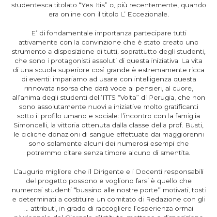
studentesca titolato “Yes Itis” o, più recentemente, quando
era online con il titolo L’ Eccezionale.
E’ di fondamentale importanza partecipare tutti
attivamente con la convinzione che è stato creato uno
strumento a disposizione di tutti, soprattutto degli studenti,
che sono i protagonisti assoluti di questa iniziativa. La vita
di una scuola superiore così grande è estremamente ricca
di eventi: impariamo ad usare con intelligenza questa
rinnovata risorsa che darà voce ai pensieri, al cuore,
all’anima degli studenti dell’ITTS “Volta” di Perugia, che non
sono assolutamente nuovi a iniziative molto gratificanti
sotto il profilo umano e sociale: l’incontro con la famiglia
Simoncelli, la vittoria ottenuta dalla classe della prof. Busti,
le cicliche donazioni di sangue effettuate dai maggiorenni
sono solamente alcuni dei numerosi esempi che
potremmo citare senza timore alcuno di smentita.
L’augurio migliore che il Dirigente e i Docenti responsabili
del progetto possono e vogliono farsi è quello che
numerosi studenti “bussino alle nostre porte” motivati, tosti
e determinati a costituire un comitato di Redazione con gli
… attributi, in grado di raccogliere l’esperienza ormai